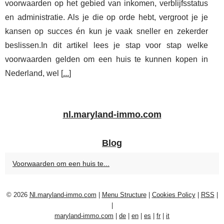
voorwaarden op het gebied van inkomen, verblijfsstatus
en administratie. Als je die op orde hebt, vergroot je je
kansen op succes én kun je vaak sneller en zekerder
beslissen.In dit artikel lees je stap voor stap welke
voorwaarden gelden om een huis te kunnen kopen in
Nederland, wel [
...
]
nl.maryland-immo.com
Blog
Voorwaarden om een huis te...
© 2026
Nl.maryland-immo.com
|
Menu Structure
|
Cookies Policy
|
RSS
|
|
maryland-immo.com
|
de
|
en
|
es
|
fr
|
it