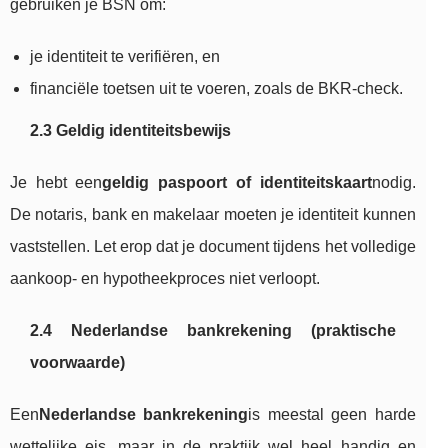
gebruiken je BSN om:
je identiteit te verifiëren, en
financiële toetsen uit te voeren, zoals de BKR-check.
2.3 Geldig identiteitsbewijs
Je hebt een
geldig paspoort of identiteitskaart
nodig.
De notaris, bank en makelaar moeten je identiteit kunnen
vaststellen. Let erop dat je document tijdens het volledige
aankoop- en hypotheekproces niet verloopt.
2.4 Nederlandse bankrekening (praktische
voorwaarde)
Een
Nederlandse bankrekening
is meestal geen harde
wettelijke eis, maar in de praktijk wel heel handig en